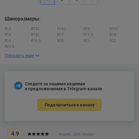
Шиноразмеры:
R13
R13C
R14C
R15
R15C
R16
R16C
R17
R17.5
R18
R19
R19.5
R20
R21
R22
R22.5
Показать еще
Следите за нашими акциями
и предложениями в Telegram-канале
Подключиться к каналу
4.9
Яндекс, 2GIS, Google