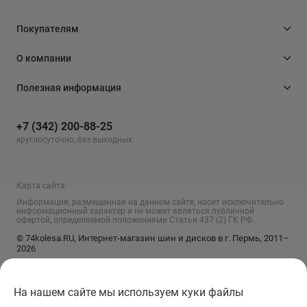
Покупателям
О компании
Полезная информация
+7 (342) 200-88-25
круглосуточно, без выходных
Карта сайта
Информация, размещенная на данном сайте, носит исключительно
информационный характер и не может являться публичной
офертой, определяемой положениями Статьи 437 (2) ГК РФ.
© 74kolesa.RU, Интернет-магазин шин и дисков в г. Пермь, 2011–
2026
На нашем сайте мы используем куки файлы