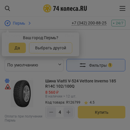
+7 (342) 200-88-25
Пермь
24/7
Интернет-магазин шин и дисков
Шины
Ваш город Пермь?
Шины R14C в Перми
Да
Выбрать другой
Найдено 44 товара
Фильтры
1
Шина Viatti V-524 Vettore Inverno 185
R14C 102/100Q
8 560 ₽
В наличии > 12 шт.
Код товара: R126799
4.5
Купить
Оплата при получении
Пермь