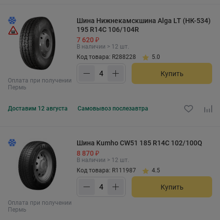
Шина Нижнекамскшина Alga LT (НК-534)
195 R14C 106/104R
7 620 ₽
В наличии > 12 шт.
Код товара: R288228
5.0
Купить
Оплата при получении
Пермь
Доставим
12 августа
Самовывоз
послезавтра
Шина Kumho CW51 185 R14C 102/100Q
8 870 ₽
В наличии > 12 шт.
Код товара: R111987
4.5
Купить
Оплата при получении
Пермь