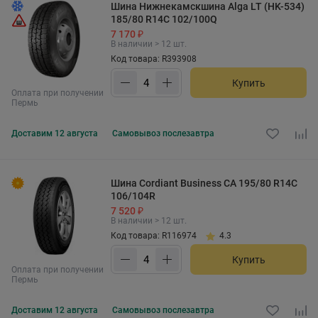
Шина Нижнекамскшина Alga LT (HK-534)
185/80 R14C 102/100Q
7 170 ₽
В наличии > 12 шт.
Код товара: R393908
Купить
Оплата при получении
Пермь
Доставим
12 августа
Самовывоз
послезавтра
Шина Cordiant Business CA 195/80 R14C
106/104R
7 520 ₽
В наличии > 12 шт.
Код товара: R116974
4.3
Купить
Оплата при получении
Пермь
Доставим
12 августа
Самовывоз
послезавтра