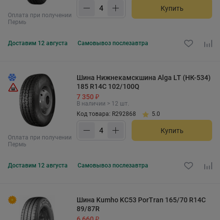
Купить
Оплата при получении
Пермь
Доставим
12 августа
Самовывоз
послезавтра
Шина Нижнекамскшина Alga LT (НК-534)
185 R14C 102/100Q
7 350 ₽
В наличии > 12 шт.
Код товара: R292868
5.0
Купить
Оплата при получении
Пермь
Доставим
12 августа
Самовывоз
послезавтра
Шина Kumho KC53 PorTran 165/70 R14C
89/87R
6 660 ₽