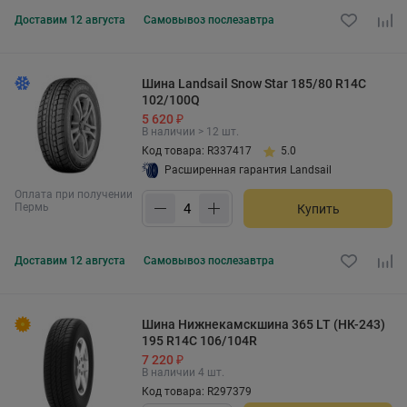
Доставим
12 августа
Самовывоз
послезавтра
Шина Landsail Snow Star 185/80 R14C
102/100Q
5 620 ₽
В наличии > 12 шт.
Код товара: R337417
5.0
Расширенная гарантия Landsail
Оплата при получении
Пермь
Купить
Доставим
12 августа
Самовывоз
послезавтра
Шина Нижнекамскшина 365 LT (НК-243)
195 R14C 106/104R
7 220 ₽
В наличии 4 шт.
Код товара: R297379