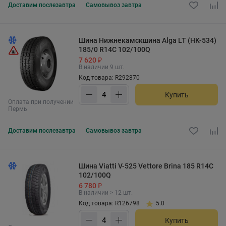
Доставим
послезавтра
Самовывоз
завтра
Шина Нижнекамскшина Alga LT (HK-534)
185/0 R14C 102/100Q
7 620 ₽
В наличии 9 шт.
Код товара: R292870
Купить
Оплата при получении
Пермь
Доставим
послезавтра
Самовывоз
завтра
Шина Viatti V-525 Vettore Brina 185 R14C
102/100Q
6 780 ₽
В наличии > 12 шт.
Код товара: R126798
5.0
Купить