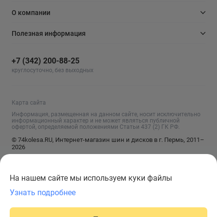
О компании
Полезная информация
+7 (342) 200-88-25
круглосуточно, без выходных
Карта сайта
Информация, размещенная на данном сайте, носит исключительно
информационный характер и не может являться публичной
офертой, определяемой положениями Статьи 437 (2) ГК РФ.
© 74kolesa.RU, Интернет-магазин шин и дисков в г. Пермь, 2011–
2026
На нашем сайте мы используем куки файлы
Узнать подробнее