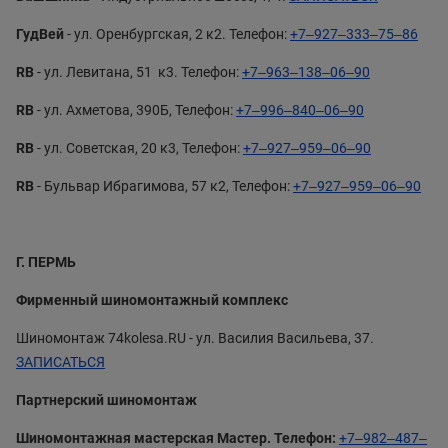
ГудВей
- ул. Оренбургская, 2 к2. Телефон:
+7‒927‒333‒75‒86
RB
- ​ул. Левитана, 51 к3. Телефон:
+7‒963‒138‒06‒90
RB
- ул. Ахметова, 390Б, Телефон:
+7‒996‒840‒06‒90
RB
- ул. Советская, 20 к3, Телефон:
+7‒927‒959‒06‒90
RB
- Бульвар Ибрагимова, 57 к2, Телефон:
+7‒927‒959‒06‒90
Г. ПЕРМЬ
Фирменный шиномонтажный комплекс
Шиномонтаж 74kolesa.RU - ул. Василия Васильева, 37.
ЗАПИСАТЬСЯ
Партнерский шиномонтаж
Шиномонтажная мастерская Мастер. Телефон:
+7‒982‒487‒