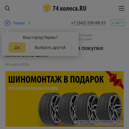
+7 (342) 200-88-25
Пермь
24/7
Интернет-магазин шин и дисков
Новости и акции
Ваш город Пермь?
Шиномонтаж в подарок при покупке комплекта шин!
Шиномонтаж в подарок при покупке
Да
Выбрать другой
комплекта шин!
04 марта 2026
Реклама. ООО "Адвента". ИНН 7448150516
erid: 2VtzquvVESo