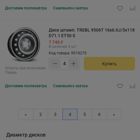
Доставим
послезавтра
Самовывоз
завтра
Диск штамп. TREBL 9506T 16x6.0J/5x118
D71.1 ET50 S
7 740 ₽
В наличии 4 шт.
Код товара: R318270
Купить
Оплата при получении
Пермь
Доставим
послезавтра
Самовывоз
завтра
«
2
3
4
5
6
»
Диаметр дисков