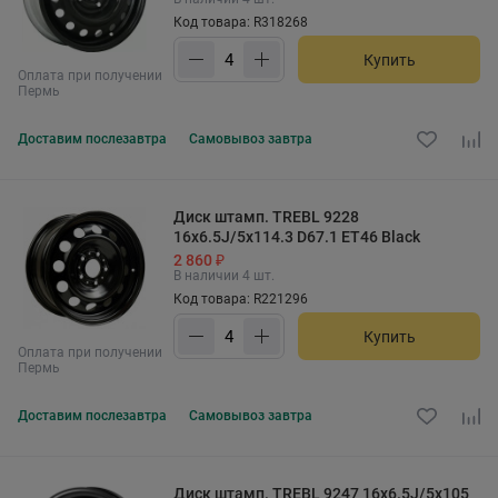
Код товара: R318268
Купить
Оплата при получении
Пермь
Доставим
послезавтра
Самовывоз
завтра
Диск штамп. TREBL 9228
16x6.5J/5x114.3 D67.1 ET46 Black
2 860 ₽
В наличии 4 шт.
Код товара: R221296
Купить
Оплата при получении
Пермь
Доставим
послезавтра
Самовывоз
завтра
Диск штамп. TREBL 9247 16x6.5J/5x105