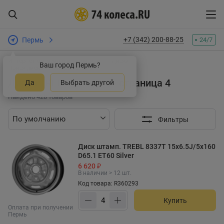
+7 (342) 200-88-25
Пермь
24/7
Интернет-магазин шин и дисков
Диски
Ваш город Пермь?
Поиск дисков по параметрам:
Диски TREBL в Перми - страница 4
Да
Выбрать другой
Найдено 428 товаров
Фильтры
Диск штамп. TREBL 8337T 15x6.5J/5x160
D65.1 ET60 Silver
6 620 ₽
В наличии > 12 шт.
Код товара: R360293
Купить
Оплата при получении
Пермь