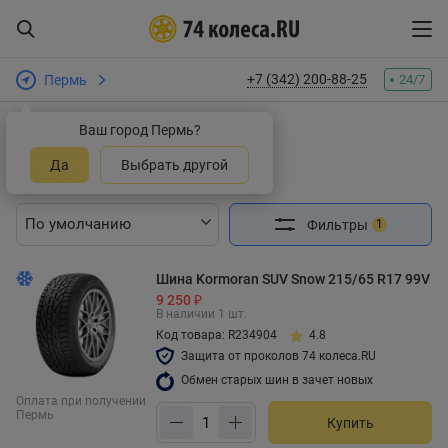
+7 (342) 200-88-25
Пермь
24/7
Интернет-магазин шин и дисков
Шины
Ваш город Пермь?
Шины Kormoran в Перми
Да
Выбрать другой
Найдено 7 товаров
Фильтры
1
Шина Kormoran SUV Snow 215/65 R17 99V
9 250 ₽
В наличии 1 шт.
Код товара: R234904
4.8
Защита от проколов 74 колеса.RU
Обмен старых шин в зачет новых
Оплата при получении
Пермь
Купить