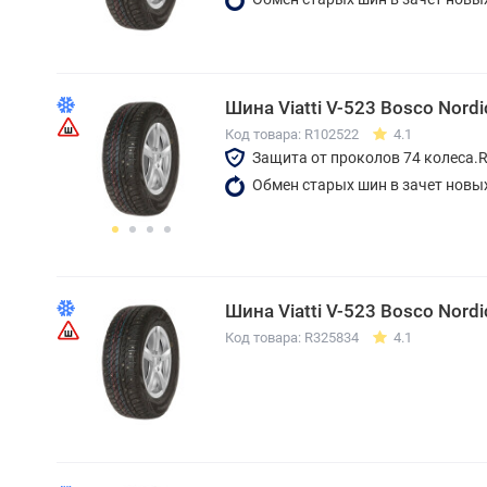
Шина Viatti V-523 Bosco Nord
Код товара: R102522
4.1
Защита от проколов 74 колеса.
Обмен старых шин в зачет новы
Шина Viatti V-523 Bosco Nor
Код товара: R325834
4.1