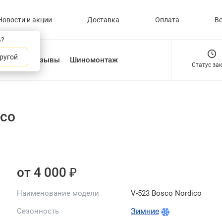
Новости и акции
Доставка
Оплата
В
ь?
ругой
О нас
Отзывы
Шиномонтаж
Статус за
ico
от 4 000 ₽
Наименование модели
V-523 Bosco Nordico
Сезонность
Зимние