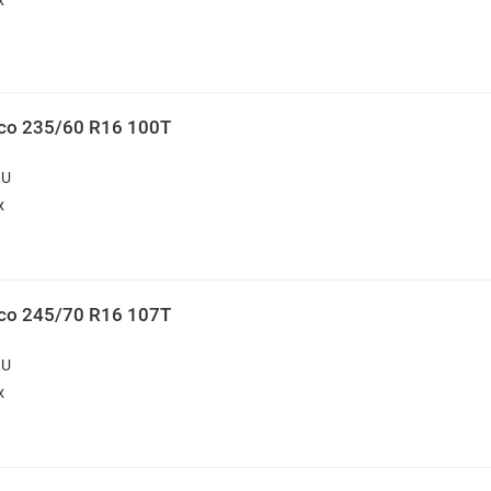
ico 235/60 R16 100T
RU
х
ico 245/70 R16 107T
RU
х