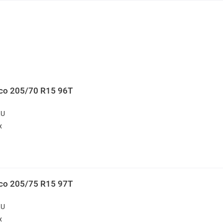
ico 205/70 R15 96T
RU
х
ico 205/75 R15 97T
RU
х