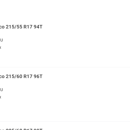
ico 215/55 R17 94T
RU
х
ico 215/60 R17 96T
RU
х