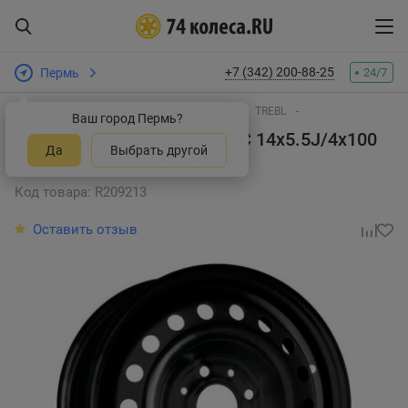
+7 (342) 200-88-25
Пермь
24/7
Интернет-магазин шин и дисков
Диски
TREBL
Ваш город Пермь?
Диск штамп. TREBL 53A43C 14x5.5J/4x100
Да
Выбрать другой
D60.1 ET43 Black
в Перми
Код товара: R209213
Оставить отзыв