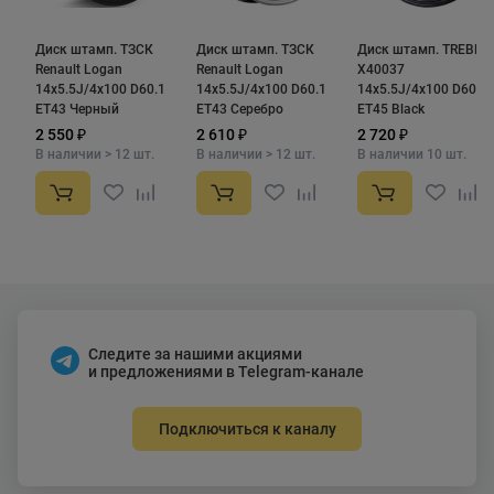
Диск штамп. ТЗСК
Диск штамп. ТЗСК
Диск штамп. TREBL
Renault Logan
Renault Logan
X40037
14x5.5J/4x100 D60.1
14x5.5J/4x100 D60.1
14x5.5J/4x100 D60.1
ET43 Черный
ET43 Серебро
ET45 Black
2 550 ₽
2 610 ₽
2 720 ₽
В наличии > 12 шт.
В наличии > 12 шт.
В наличии 10 шт.
Следите за нашими акциями
и предложениями в Telegram-канале
Подключиться к каналу