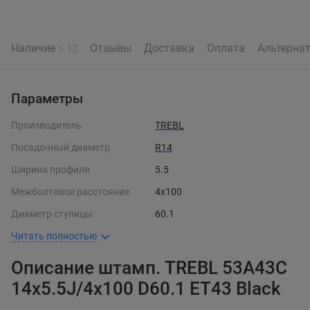
Наличие
Отзывы
Доставка
Оплата
Альтерна
> 12
Параметры
Производитель
TREBL
Посадочный диаметр
R14
Ширина профиля
5.5
Межболтовое расстояние
4x100
Диаметр ступицы
60.1
Читать полностью
Описание штамп. TREBL 53A43C
14x5.5J/4x100 D60.1 ET43 Black