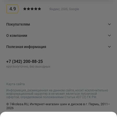
4.9
Яндекс, 2GIS, Google
Покупателям
О компании
Полезная информация
+7 (342) 200-88-25
круглосуточно, без выходных
Карта сайта
Информация, размещенная на данном сайте, носит исключительно
информационный характер и не может являться публичной
офертой, определяемой положениями Статьи 437 (2) ГК РФ.
© 74kolesa.RU, Интернет-магазин шин и дисков в г. Пермь, 2011–
2026