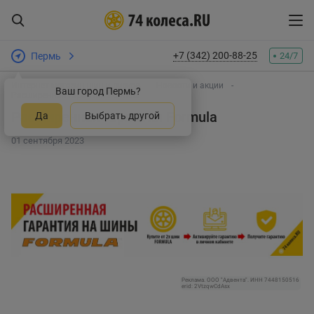
+7 (342) 200-88-25
Пермь
24/7
Интернет-магазин шин и дисков
Новости и акции
Ваш город Пермь?
Расширенная гарантия Formula
Расширенная гарантия Formula
Да
Выбрать другой
01 сентября 2023
Реклама. ООО "Адвента". ИНН 7448150516
erid: 2VtzqwCdAsx